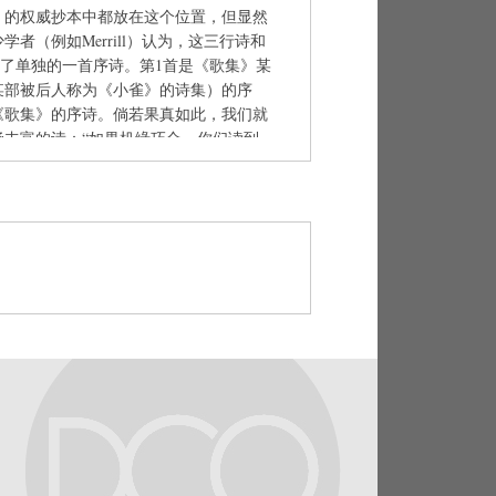
》的权威抄本中都放在这个位置，但显然
者（例如Merrill）认为，这三行诗和
构成了单独的一首序诗。第1首是《歌集》某
某部被后人称为《小雀》的诗集）的序
《歌集》的序诗。倘若果真如此，我们就
涵丰富的诗：“如果机缘巧合，你们读到
不 / 惊悚地把你们的手伸向我，/ 这给
金苹果，它令捷足的少女欣喜，/ 因它让
anta的神话就成了卡图卢斯的诗学隐喻。
矜持的，它把自己的珍宝隐藏得很深，如
贞洁。但正如Atlanta其实心里盼望着神的
的读者打开自己的宝藏。以性喻诗是卡图
想中的诗歌是给诗人自己和读者都带来快
他的作品是反常规的、叛逆的，要求读者
提到“毫不惊悚”，如果读者把他的作品
到其中的妙处。也正因如此，卡图卢斯觉
为大众喜欢的诗人。