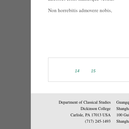
Non horrebitis admovere nobis,
14
15
Department of Classical Studies
Guangqi
Dickinson College
Shangha
Carlisle, PA 17013 USA
100 Gui
(717) 245-1493
Shangha