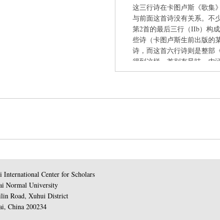
这三行诗在卡图卢斯《歌集
与前面这首诗没有关系。不少学
第2首的最后三行（IIb）
些诗（卡图卢斯生前出版的
诗，而这首六行诗则是整部
得到这样一首别有风味、内
我 / 这些拙劣的作品，并且毫
我的快乐，就像传说中的 / 
缠束已久的腰带滑落。”Atl
诗歌在不合适的读者面前是
同Atlanta小心守护着自己的
金苹果，诗歌也盼望着理想
卢斯经常采用的手段。他理
感的高度艺术化的作品。但
有高度的承受力，所以他特别
视为洪水猛兽，自然体会不
 International Center for Scholars
得知音难觅，自己并不会成
i Normal University
lin Road, Xuhui District
i, China 200234