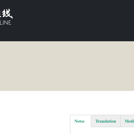
Notes
Translation
Medi
(active tab)