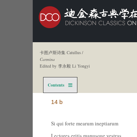
卡图卢斯诗集 Catullus /
Carmina
Edited by 李永毅 Li Yongyi
Contents
14 b
Si qui forte mearum ineptiarum
Lectores eritis manusque vestras