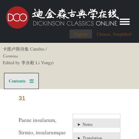
Toggle me
English
Chinese, Simplified
卡图卢斯诗集 Catullus /
Carmina
Edited by 李永毅 Li Yongyi
Contents
31
Paene insularum,
Notes
Sirmio, insularumque
Translation