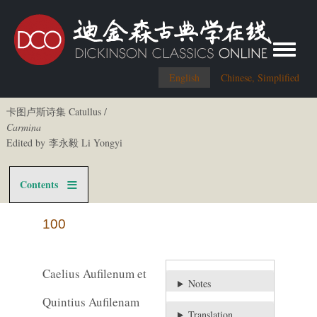
Toggle me
English
Chinese, Simplified
卡图卢斯诗集 Catullus /
Carmina
Edited by 李永毅 Li Yongyi
Contents
100
Caelius Aufilenum et
Notes
Quintius Aufilenam
Translation