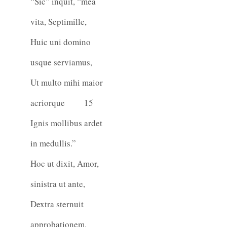
“Sic” inquit, “mea
vita, Septimille,
Huic uni domino
usque serviamus,
Ut multo mihi maior
acriorque
15
Ignis mollibus ardet
in medullis.”
Hoc ut dixit, Amor,
sinistra ut ante,
Dextra sternuit
approbationem.