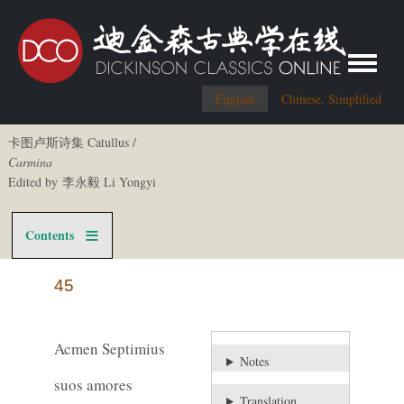
Toggle me
English
Chinese, Simplified
卡图卢斯诗集 Catullus /
Carmina
Edited by 李永毅 Li Yongyi
Contents
45
Acmen Septimius
Notes
suos amores
Translation