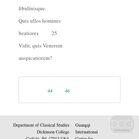
libidinisque.
Quis ullos homines
beatiores
25
Vidit, quis Venerem
auspicatiorem?
44
46
Department of Classical Studies
Guangqi
Dickinson College
International
Carlisle, PA 17013 USA
Center for