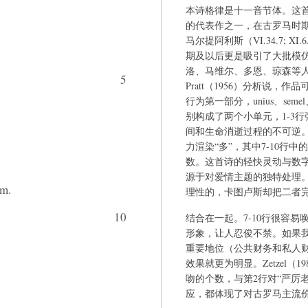
本诗格律是十一音节体。这首诗是
的代表作之一，在古罗马时
马尔提阿利斯（VI.34.7; XI.
期及以后更是吸引了大批模
洛、马维尔、多恩、琼森等
5
Pratt（1956）分析说，作
行为第一部分，unius、seme
别构成了两个小单元，1-3行
间和生命消逝过程的不可逆。在7-1
力渲染“多”，其中7-10行中的
数。这首诗的轻快灵动与数
源于对爱情主题的独特处理
um.
理性的，卡图卢斯却把二者
10
结合在一起。7-10行很容易唤
形象，让人忍俊不禁。如果
重要地位（公共财务和私人
效果就更为明显。Zetzel（
吻的个数，与第2行对“严厉老家伙”
应，都体现了对古罗马主流