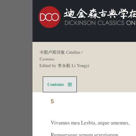
卡图卢斯诗集 Catullus /
Carmina
Edited by 李永毅 Li Yongyi
Contents
5
Vivamus mea Lesbia, atque amemus,
Rumoresque senum severiorum