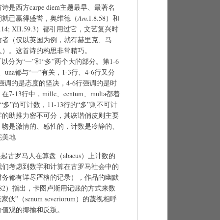
西方carpe diem主题最早、最著名
期就已赢得盛誉，奥维德（
Am
.I.8.58）和
6.14; XII.59.3）都引用过它，文艺复兴时
仿者（仅以英国为例，就有赫里克、马
人）。这首诗的构思非常精巧。
品可以分为“一”和“多”两个大的部分。第1-6
l、una都与“一”有关，1-3行、4-6行又分
强调的是态度的坚决，4-6行强调的是时
3行中，mille、centum、multa都着
“多”尚可计数，11-13行的“多”则不可计
字的助推力密不可分，其诙谐俏皮则主要
。吻是激情的、感性的，计数是冷静的、
完美地
起古罗马人在算盘（abacus）上计数的
我们考虑到数字和计算在古罗马社会中的
财务都有详尽严格的记录），作品的幽默
1982）指出，卡图卢斯用记账的方式来数
（senum severiorum）的蔑视相呼
价值观的揶揄和反叛。