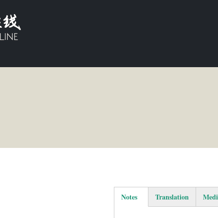
Notes
Translation
Medi
(active tab)