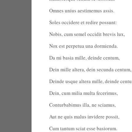
Omnes unius aestimemus assis.
Soles occidere et redire possunt:
Nobis, cum semel occidit brevis lux,
Nox est perpetua una dormienda.
Da mi basia mille, deinde centum,
Dein mille altera, dein secunda centum,
Deinde usque altera mille, deinde cent
Dein, cum milia multa fecerimus,
Conturbabimus illa, ne sciamus,
Aut ne quis malus invidere possit,
Cum tantum sciat esse basiorum.