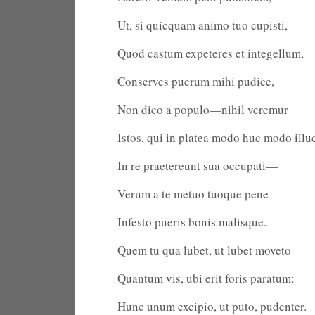
Ut, si quicquam animo tuo cupisti,
Quod castum expeteres et integellum,
Conserves puerum mihi pudice,
Non dico a populo—nihil veremur
Istos, qui in platea modo huc modo illu
In re praetereunt sua occupati—
Verum a te metuo tuoque pene
Infesto pueris bonis malisque.
Quem tu qua lubet, ut lubet moveto
Quantum vis, ubi erit foris paratum:
Hunc unum excipio, ut puto, pudenter.