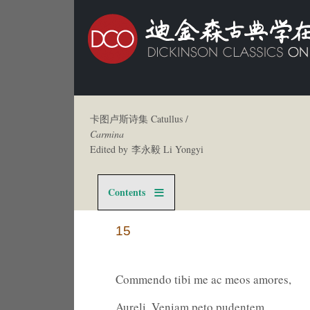
卡图卢斯诗集 Catullus /
Carmina
Edited by 李永毅 Li Yongyi
Contents
15
Commendo tibi me ac meos amores,
Aureli. Veniam peto pudentem,