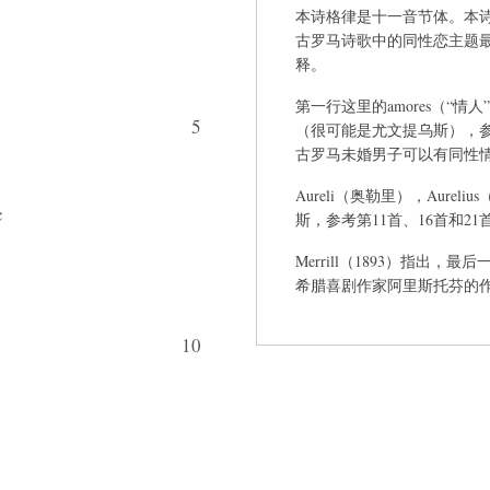
本诗格律是十一音节体。本诗涉及
古罗马诗歌中的同性恋主题
释。
第一行这里的amores（“
5
（很可能是尤文提乌斯），参考
古罗马未婚男子可以有同性
Aureli（奥勒里），Aure
c
斯，参考第11首、16首和21
Merrill（1893）指出
希腊喜剧作家阿里斯托芬的作
10