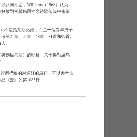
同性恋，Williams（1968）认为，
最好放到古希腊同性恋诗歌传统中来阐
情人”）不是指莱斯比娅，而是一位青年男子
第21首、24首、48首、81首和99首。
情人。
lius（奥勒里乌斯）的呼格，关于奥勒里乌
首。
，最后一行所描绘的对通奸的惩罚，可以参考古
品《云》的第1083行。