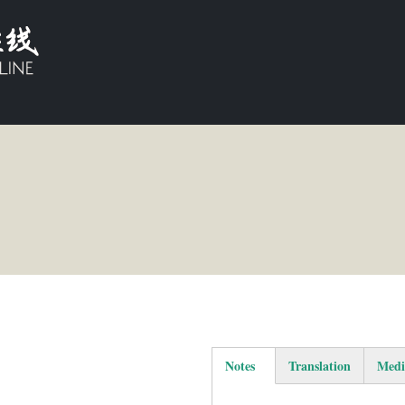
Notes
Translation
Medi
(active tab)