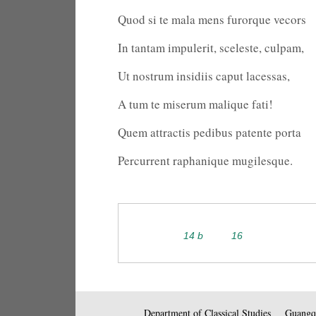
Quod si te mala mens furorque vecors
In tantam impulerit, sceleste, culpam,
Ut nostrum insidiis caput lacessas,
A tum te miserum malique fati!
Quem attractis pedibus patente porta
Percurrent raphanique mugilesque.
14 b
16
Department of Classical Studies
Guangqi