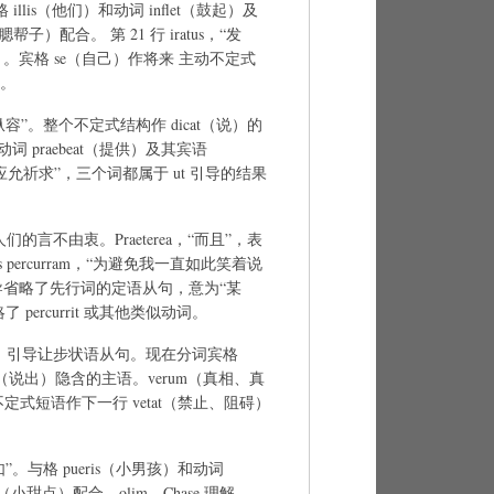
llis（他们）和动词 inflet（鼓起）及
两个腮帮子）配合。 第 21 行 iratus，“发
庇特）。宾格 se（自己）作将来 主动不定式
”。
，“如此纵容”。整个不定式结构作 dicat（说）的
动词 praebeat（提供）及其宾语
“应允祈求”，三个词都属于 ut 引导的结果
示人们的言不由衷。Praeterea，“而且”，表
dens percurram，“为避免我一直如此笑着说
i 引导省略了先行词的定语从句，意为“某
省略了 percurrit 或其他类似动词。
“虽然”，引导让步状语从句。现在分词宾格
cere（说出）隐含的主语。verum（真相、真
个不定式短语作下一行 vetat（禁止、阻碍）
如”。与格 pueris（小男孩）和动词
la（小甜点）配合。olim，Chase 理解