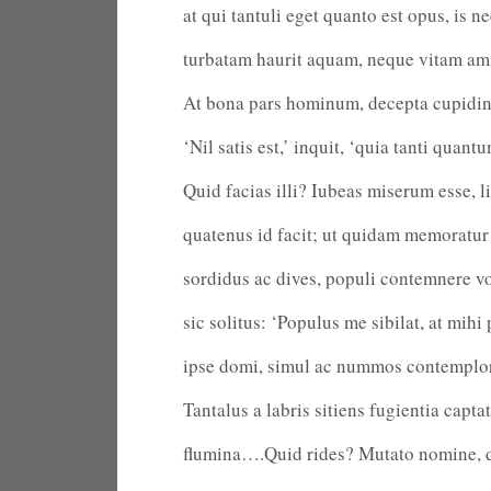
at qui tantuli eget quanto est opus, is n
turbatam haurit aquam, neque vitam amit
At bona pars hominum, decepta cupidin
‘Nil satis est,’ inquit, ‘quia tanti quant
Quid facias illi? Iubeas miserum esse, l
quatenus id facit; ut quidam memoratur
sordidus ac dives, populi contemnere v
sic solitus: ‘Populus me sibilat, at mihi
ipse domi, simul ac nummos contemplor 
Tantalus a labris sitiens fugientia captat
flumina….Quid rides? Mutato nomine, d