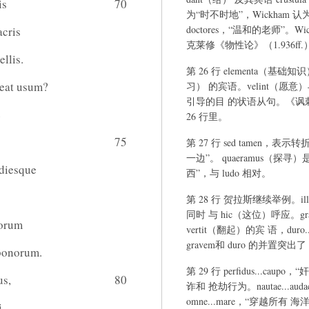
is
70
为“时不时地”，Wickham 
doctores，“温和的老师”
acris
克莱修《物性论》（1.936ff.
llis.
第 26 行 elementa（基础知
eat usum?
习） 的宾语。velint（愿意）
引导的目 的状语从句。《讽
e
26 行里。
75
第 27 行 sed tamen，表示
一边”。 quaeramus（探
diesque
西”，与 ludo 相对。
第 28 行 贺拉斯继续举例。i
同时 与 hic（这位）呼应。gra
Horum
vertit（翻起）的宾 语，dur
gravem和 duro 的并置突
bonorum.
第 29 行 perfidus...
us,
80
诈和 抢劫行为。nautae...aud
omne...mare，“穿越所有 
i