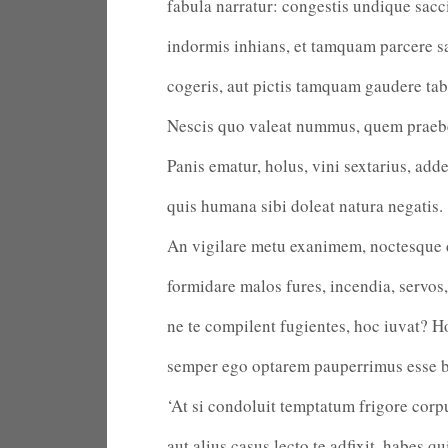
fabula narratur: congestis undique sacc
indormis inhians, et tamquam parcere s
cogeris, aut pictis tamquam gaudere tabe
Nescis quo valeat nummus, quem praeb
Panis ematur, holus, vini sextarius, add
quis humana sibi doleat natura negatis.
An vigilare metu exanimem, noctesque 
formidare malos fures, incendia, servos,
ne te compilent fugientes, hoc iuvat? 
semper ego optarem pauperrimus esse 
‘At si condoluit temptatum frigore corp
aut alius casus lecto te adfixit, habes qu