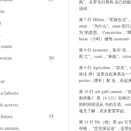
风”。古罗马行商有 自己的
动词。
ma;
第 7 行 Militia，“军旅生活
)
enim， “为什么”。eni
为”的意思。 Concurrit
,
horae（小时）修饰 mome
r omne
第 8 行 momento，表示“在
死 亡”。venit，“来临”。victo
aborem
30
第 9 行 Agricolam，“农夫
体法 律）这里合起来表达一
peritus（擅长）配 合，合起
cut
第 10 行 sub galli c
a laboris
刺诗集》 里（6.122）自称讨厌早
it acervo,
的时间状语从 句的主语。osti
毫无了解，农夫更需早起。
futuri.
35
第 11 行 Ille（他）受 qui
ius annum,
夺格， “交完保证金”，这里