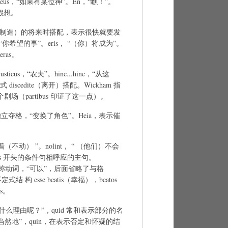
 deus，“如果有某位神”。En，“瞧！”。
示假想。
iam（做、制造）的将来时搭配，表示很快就要发
tis），“你希望的事”。eris， “（你）将成为”。
ras。
usticus，“农夫”。hinc...hinc，“从这
iscedite（离开）搭配。Wickham 指
场（partibus 印证了这一点）。
tibus，独立夺格，“变换了角色”。Heia，表示催
为何站着（不动） ”。nolint， “ （他们）不会
 deus 开头的条件句相呼应的主句。
，无 人称动词，“可以”，后面省略了与格
式结 构 esse beatis（幸福），beatos
is。
est，“有什么理由呢？”，quid 常和表示部分的名
理所当然地”，quin，在表示否定和怀疑的结