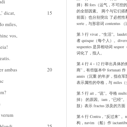
udi
择）和 fors（运气，不可
的全部因素。 两个与它们搭配的动词
’ dicat,
15
前面）也分别突出 了必然性和
sorte，与形容词 contentu
do miles,
第 3 行 vivat，“生活”。l
hinc vos,
者 quisque（每个人）。dive
eia!
sequentes 是异相动词 
词化了，指人。
eatis.
第 4 行 4－12 行举出具体的例子。
ter ambas
20
商”，有些版本中 fortunati 作
annis（沉重 的年岁，指
ac
表示属性的夺格，与 miles
rem?
第 5 行 ait，“说”。夺格 mult
掉） 的原因。iam，“已经”。fra
s
肢）表示 fractus 涉及的
e verum
第 6 行 Contra，“反过来” 。na
构，navim （船）作 iactan
 blandi
25