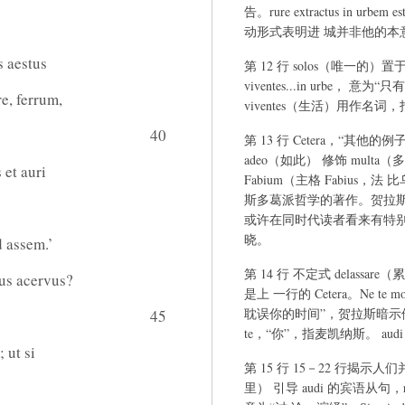
告。rure extractus in ur
动形式表明进 城并非他的本
s aestus
第 12 行 solos（唯一的）置
viventes...in urbe
e, ferrum,
viventes（生活）用作名词，
40
第 13 行 Cetera，“其他的例子
adeo（如此） 修饰 multa
et auri
Fabium（主格 Fabius
斯多葛派哲学的著作。贺拉斯
或许在同时代读者看来有特别
晓。
 assem.’
第 14 行 不定式 delassare
tus acervus?
是上 一行的 Cetera。Ne 
耽误你的时间”，贺拉斯暗
45
te，“你”，指麦凯纳斯。 a
 ut si
第 15 行 15－22 行揭
里） 引导 audi 的宾语从句