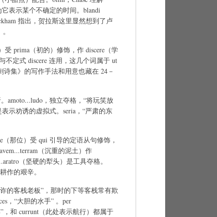
认为它表示某个不确定的时间。blandi
。Wickham 指出，贺拉斯这里显然想到了卢
）。
识）受 prima（初的）修饰，作 discere（学
与不定式 discere 连用，这几个词属于 ut
刺诗集》的写作手法和用意也藏在 24－
转折。amoto...ludo，独立夺格，“将玩笑放
寻）是表示劝诱的虚拟式。seria，“严肃的东
lle（那位）受 qui 引导的定语从句修饰，
vem...terram（沉重的泥土）作
o...aratro（坚硬的犁头）是工具夺格。
出了 耕作的艰辛。
caupo，“奸诈的客栈老板”，那时的下等客栈常有欺
aces，“大胆的水手” 。per
海洋”，和 currunt（此处表示航行）都属于