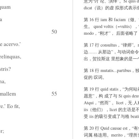
意为“讨 论、演绎”。Si quis
 quam
dicat（说）的虚 拟形式表
ra
第 16 行 iam 和 fac
生。 quod voltis（=vul
50
modo，“刚才”， 后面省略了 e
e acervo.’
第 17 行 consultus，“律师”。r
边…… 从那边”，与动词命令式 d
relinquas,
出，贺拉斯这 里想象的是一个剧
tris?
第 18 行 mutatis...par
促的 叹词。
na,
第 19 行 quid statis，“
e mallem
55
愿意”，构 成了与 Si quis
Atqui，“然而” 。licet
’ Eo fit,
iis（他们），licet 的主语是不定
受 iis 的吸引变成了与格 beat
第 20 行 Quid causae 
r;
词属 格连用。merito，“