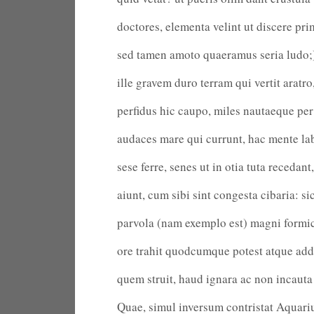
doctores, elementa velint ut discere pri
sed tamen amoto quaeramus seria ludo;
ille gravem duro terram qui vertit aratro
perfidus hic caupo, miles nautaeque pe
audaces mare qui currunt, hac mente l
sese ferre, senes ut in otia tuta recedant,
aiunt, cum sibi sint congesta cibaria: si
parvola (nam exemplo est) magni formic
ore trahit quodcumque potest atque add
quem struit, haud ignara ac non incauta 
Quae, simul inversum contristat Aquar