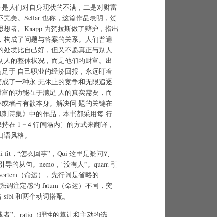
一是人们对自身现状的不满，二是对财富
完美。Sellar 也称，这篇作品表明，贺
想者。Knapp 为贺拉斯做了辩护，指出
，构成了问题与答案的关系。人们普遍
的处境比自己好，但又不愿真正与别人
别人的整体状况，而是他们的财富。出
足于 自己职业的经济回报，永远盯着
成了一种永 无休止的竞争和无限追逐
富的功能在于满足 人的真实需要，而
或者占有欲本身。解决问 题的关键在
刺诗集》中的作品，本书都采用每 行
持在 1－4 行间隔内）的方式来翻译，
口语风格。
i fit，“怎么回事”，Qui 这里是疑问副
 引导的从句。nemo，“没有人”。quam 引
sortem（命运），先行词是省略的
rs 与强调注定感的 fatum（命运）不同，突
sibi 和两个动词搭配。
者……或者”。ratio（理性的算计和主动的选