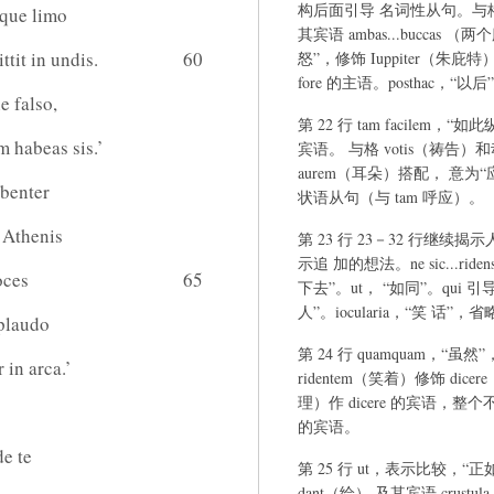
构后面引导 名词性从句。与格 i
eque limo
其宾语 ambas...buccas （
tit in undis.
60
怒”，修饰 Iuppiter（朱
fore 的主语。posthac，“以后
e falso,
第 22 行 tam facilem
um habeas sis.’
宾语。 与格 votis（祷告）和
aurem（耳朵）搭配， 意为
ibenter
状语从句（与 tam 呼应）。
 Athenis
第 23 行 23－32 行继续揭
示追 加的想法。ne sic...ri
oces
65
下去”。ut， “如同”。qu
人”。iocularia，“笑 话”，
 plaudo
第 24 行 quamquam，
in arca.’
ridentem（笑着）修饰 di
理）作 dicere 的宾语，整
的宾语。
e te
第 25 行 ut，表示比较，“正
dant（给） 及其宾语 crustu