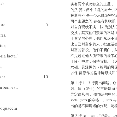
es?
实有两个彼此独立的主题，
的贪 婪，两个主题的融合并不
拉斯并不 是一位思维缜密的思
两个主题之间 存在有机联系
ore.
5
对自身现状不满，认 为别人
交换，其实他们羡慕的不是 
ris,
于贪婪的心理，他们永远不满
比自己财富多的人，把生活变
tur;
财富的苦役。他们不明白，财
ia laeta.’
不是超过他人所带来的虚荣心
于谨守中道，保持节制。《讽
s,
六顿、灵活押韵（相同韵脚保
以保 留原作的格律诗形式和
sat.
10
第 1 行 1－3 行提出问题。Qu
 urbem est,
词。fit （发生）的主语是 ut
导定语从句， 修饰从句中的 
sorte（sors 的夺格）。so
出的是不同境遇的分配。与格 
 loquacem
第 2 行 seu...seu，“或