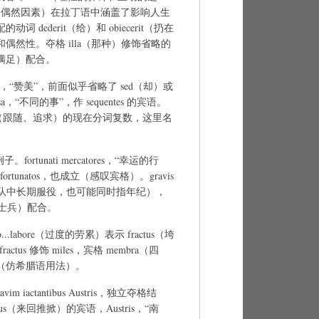
控的偶然因素）在拉丁语中涵盖了影响人生
 dederit（给）和 obiecerit（扔在
偶然性。夺格 illa（那种）修饰省略的
s （满足）配合。
audet，“赞美”，前面似乎省略了 sed（却）或
rsa，“不同的事”，作 sequentes 的宾语。
sequor（跟随、追求）的现在分词复数，这里名
fortunati mercatores，“幸运的行
 fortunatos，也成立（感叹宾格）。gravis
在军队中长期服役，也可能同时指年纪），
（士兵）配合。
o...labore（过度的劳累）表示 fractus（垮
ctus 修饰 miles，宾格 membra（四
方面（仿希腊语用法）。
vim iactantibus Austris，独立夺格结
tibus（来回推掀）的宾语，Austris，“南