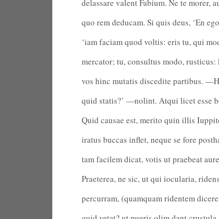
delassare valent Fabium. Ne te morer, a
quo rem deducam. Si quis deus, ‘En ego,
‘iam faciam quod voltis: eris tu, qui mo
mercator; tu, consultus modo, rusticus: 
vos hinc mutatis discedite partibus. —H
quid statis?’ —nolint. Atqui licet esse b
Quid causae est, merito quin illis Iuppi
iratus buccas inflet, neque se fore posth
tam facilem dicat, votis ut praebeat au
Praeterea, ne sic, ut qui iocularia, riden
percurram, (quamquam ridentem dicer
quid vetat? ut pueris olim dant crustula