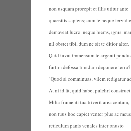
non usquam prorepit et illis utitur ante
quaesitis sapiens; cum te neque fervidu
demoveat lucro, neque hiems, ignis, mar
nil obstet tibi, dum ne sit te ditior alter.
Quid iuvat immensum te argenti pondus 
furtim defossa timidum deponere terra?
‘Quod si comminuas, vilem redigatur ad
At ni id fit, quid habet pulchri construc
Milia frumenti tua triverit area centum,
non tuus hoc capiet venter plus ac meus;
reticulum panis venales inter onusto