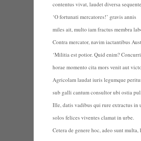
contentus vivat, laudet diversa sequent
‘O fortunati mercatores!’ gravis annis
miles ait, multo iam fractus membra lab
Contra mercator, navim iactantibus Aust
‘Militia est potior. Quid enim? Concurri
horae momento cita mors venit aut victor
Agricolam laudat iuris legumque peritu
sub galli cantum consultor ubi ostia pul
Ille, datis vadibus qui rure extractus in
solos felices viventes clamat in urbe.
Cetera de genere hoc, adeo sunt multa,