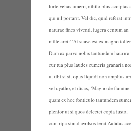
forte vehas umero, nihilo plus accipias
qui nil portarit. Vel dic, quid referat int
naturae fines viventi, iugera centum an
mille aret? ‘At suave est ex magno toller
Dum ex parvo nobis tantundem haurire 
cur tua plus laudes cumeris granaria nos
ut tibi si sit opus liquidi non amplius ur
vel cyatho, et dicas, ‘Magno de flumin
quam ex hoc fonticulo tantundem sumere.
plenior ut si quos delectet copia iusto,
cum ripa simul avolsos ferat Aufidus ace