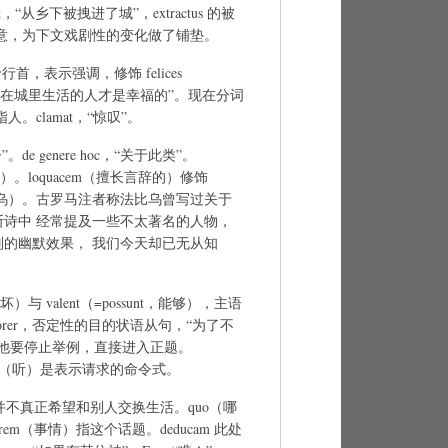
bem est，“从乡下被拽进了城”，extractus 的被
意，为下文戏剧性的变化做了铺垫。
于行首，表示强调，修饰 felices
， 意为“只有在城里生活的人才是幸福的”。现在分词
指人。clamat，“惊叹”。
”。de genere hoc，“关于此类”。
（多）。loquacem（擅长言辞的）修饰
，法 比乌）。古罗马注者称法比乌曾写过关于
诗中 经常提及一些不太著名的人物，
的幽默效果， 我们今天却已无从知
（累坏）与 valent（=possunt，能够），主语
te morer，否定性的目的状语从句，“为了不
示他要停止举例，直接进入正题。
udi（听）是表示请求的命令式。
示人们并不真正希望和别人交换生活。quo（哪
，rem（事情）指这个话题。deducam 此处