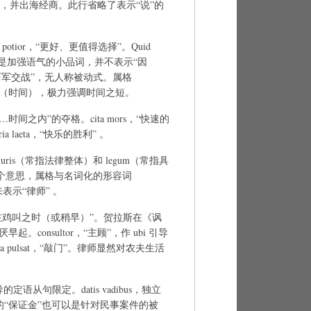
船，并出海经商。此行省略了表示“说”的
”。potior，“更好、更值得选择”。Quid
m 初只是加强语气的小品词，并不表示“因
ur，“两军交战”，无人称被动式。属格
nto （时间），极力强调时间之短。
……时间之内”的夺格。cita mors，“快速的
ria laeta，“快乐的胜利” 。
”。iuris（常指法律整体）和 legum（常指具
个意思，属格与名词化的形容词
来表示“律师” 。
antum，“在鸡叫之时（或稍早）”。贺拉斯在《讽
起。consultor，“主顾”，作 ubi 引导
a pulsat，“敲门”。律师显然对农夫生活
 引导的定语从句限定。datis vadibus，独立
的“保证金”也可以是针对民事案件的被