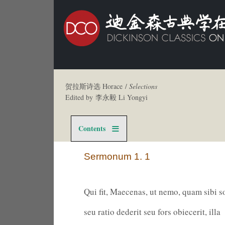
贺拉斯诗选 Horace /
Selections
Edited by 李永毅 Li Yongyi
Contents
Sermonum 1. 1
Qui fit, Maecenas, ut nemo, quam sibi s
seu ratio dederit seu fors obiecerit, illa