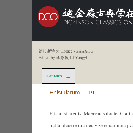
贺拉斯诗选 Horace /
Selections
Edited by 李永毅 Li Yongyi
Contents
Epistularum 1. 19
Prisco si credis, Maecenas docte, Cratin
nulla placere diu nec vivere carmina po