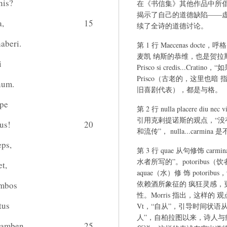
nis?
在《书信集》其他作品中所
揭示了自己的道德缺陷——
a,
15
续了全诗的道德讨论。
aberi.
第 1 行 Maecenas doct
麦凯 纳斯的恭维，也是贺拉
i
Prisco si credis...C
Prisco（古老的，这里也暗 
num.
旧喜剧代表），都是与格。
epe
第 2 行 nulla placere diu n
引用克剌提诺斯的观点，“
us!
20
和流传”， nulla...carmi
eps,
第 3 行 quae 从句修饰 carmina。q
水者所写的”。potoribu
et,
aquae（水）修 饰 potor
依赖酒所象征的 疯狂灵感，
ambos
性。Morris 指出，这样
tus
Vt，“自从”，引导时间状语从句。ma
人”，自柏拉图以来，诗人与疯
ycamben.
25