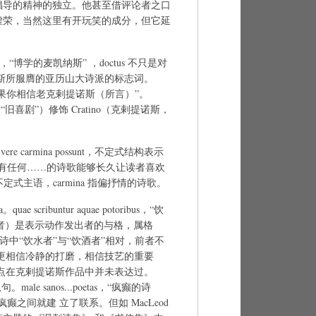
倡导的精神的独立。他甚至借评论者之口
虚荣，当然这里有开玩笑的成分，但它延
e，呼格，“博学的麦凯纳斯” ，doctus 不只是对
斯所服膺的亚历山大诗派的标志词。
ratino，“如果你相信老克剌提诺斯（所言）”。
指“旧喜剧”）修饰 Cratino（克剌提诺斯，
ec vivere carmina possunt，不定式结构表示
没有任何……的诗歌能够长久让读者喜欢
na 是不定式主语，carmina 指偏抒情的诗歌。
uae scribuntur aquae potoribus，“饮
s（饮者）是表示动作发出者的与格，属格
ibus，诗中“饮水者”与“饮酒者”相对，前者不
更相信冷静的打磨，相信技艺的重要
的 观点在克剌提诺斯作品中并未表达过。
le sanos...poetas，“疯癫的诗
癫之间就建 立了联系。但如 MacLeod