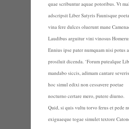
quae scribuntur aquae potoribus. Vt ma
adscripsit Liber Satyris Faunisque poeta
vina fere dulces oluerunt mane Camena
Laudibus arguitur vini vinosus Homeru
Ennius ipse pater numquam nisi potus 
prosiluit dicenda. ‘Forum putealque Li
mandabo siccis, adimam cantare severis
hoc simul edixi non cessavere poetae
nocturno certare mero, putere diurno.
Quid, si quis vultu torvo ferus et pede 
exiguaeque togae simulet textore Cato