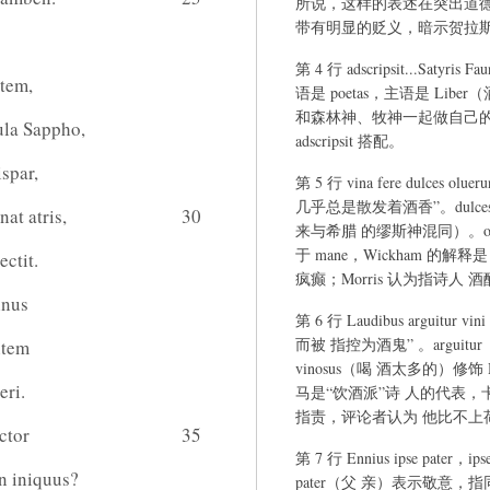
所说，这样的表述在突出道德
带有明显的贬义，暗示贺拉
第 4 行 adscripsit...Sat
rtem,
语是 poetas，主语是 Li
和森林神、牧神一起做自己的随从。
la Sappho,
adscripsit 搭配。
spar,
第 5 行 vina fere dulces 
几乎总是散发着酒香”。dulce
at atris,
30
来与希腊 的缪斯神混同）。olu
于 mane，Wickham 
ctit.
疯癫；Morris 认为指诗人
inus
第 6 行 Laudibus arguitur
而被 指控为酒鬼” 。arguit
ntem
vinosus（喝 酒太多的）修饰 Ho
eri.
马是“饮酒派”诗 人的代表
指责，评论者认为 他比不上荷
ctor
35
第 7 行 Ennius ipse pa
n iniquus?
pater（父 亲）表示敬意，指同