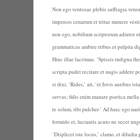
Non ego ventosae plebis suffragia veno
impensis cenarum et tritae munere vesti
non ego, nobilium scriptorum adiutor et 
grammaticas ambire tribus et pulpita di
Hinc illae lacrimae. ‘Spissis indigna the
scripta pudet recitare et nugis addere p
si dixi, ‘Rides,’ ait, ‘et Iovis auribus ista
servas; fidis enim manare poetica mella
te solum, tibi pulcher.’ Ad haec ego nar
formido et, luctantis acuto ne secer ung
‘Displicet iste locus,’ clamo, et diludia