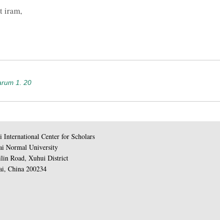
merus） 指未加水的酒。puter
t iram,
臭）一词有明 显的贬义。这
马和恩尼乌斯的表象， 即使
不一定带来灵感。就如同今日
未必都是诗人。
第 12 行 Quid，“什么”，
短 语修饰。vultu torvo 
arum 1. 20
vultu torvo （冷酷的表情
nudo，“赤着脚”。
第 13 行 exiguae...togae
工具 夺格，本义是“裁缝、
 International Center for Scholars
exiguae...togae， 
i Normal University
simulet...Catonem
lin Road, Xuhui District
了观念严苛、态度严厉、品
i, China 200234
第 14 行 virtutemne reprae
表老 加图的美德与品行？”
第 15 行 Rupit Iarbitam T
竞争， 舌头却毁掉了他自己”。属