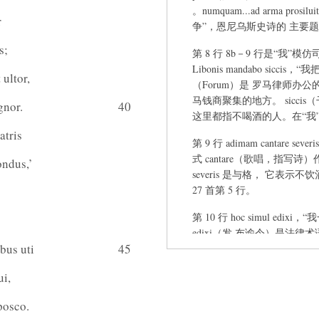
。numquam...ad arma pr
r
争”，恩尼乌斯史诗的 主要
s;
第 8 行 8b－9 行是“我”模仿司
Libonis mandabo si
ultor,
（Forum）是 罗马律师办公的地
马钱商聚集的地方。 siccis
gnor.
40
这里都指不喝酒的人。在“我
atris
第 9 行 adimam cantar
式 cantare（歌唱，指写诗
ondus,’
severis 是与格， 它表
27 首第 5 行。
第 10 行 hoc simul edixi
edixi（发 布谕令）是法律术语。non
ibus uti
45
poetae，“诗人们就不 再
11 行承上启下，既延续了
ui,
对贺拉斯的盲目模仿，因而与
 posco.
第 11 行 nocturno certa