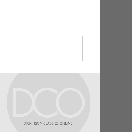
e diurno，“白天散发酒臭”。putere（发
些诗人的错误在于，他们模仿的只是荷
伟大诗人的灵感在酒醉时降临，酒醉也
 的西方，好诗人可能吸毒，但吸毒的
表示惊讶。si quis，“如果有谁”，后面有两个
ferus，“带着严厉凶狠的表情”，夺格短语
）修饰形容词 ferus（野性的）。pede
...textore，“样式勉强蔽体的托加袍”，textore，
纺织工”，这里借指衣服的样式。
属格，“小的托加袍”，指托加袍不够宽大。
，“模仿（老） 加图”，老加图在罗马人心目中代表
行端正的人。
sentet moresque Catonis，“（难道）他就能代
imagenis aemula lingua，“亚比塔和提玛根尼
格 Timagenis 表示形容词