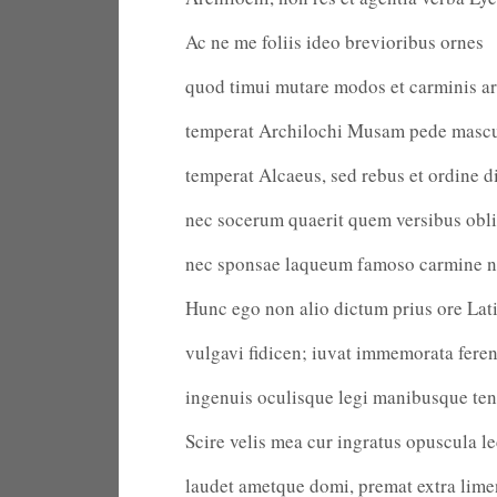
Ac ne me foliis ideo brevioribus ornes
quod timui mutare modos et carminis a
temperat Archilochi Musam pede mascu
temperat Alcaeus, sed rebus et ordine di
nec socerum quaerit quem versibus oblin
nec sponsae laqueum famoso carmine ne
Hunc ego non alio dictum prius ore Lat
vulgavi fidicen; iuvat immemorata fere
ingenuis oculisque legi manibusque ten
Scire velis mea cur ingratus opuscula le
laudet ametque domi, premat extra lime