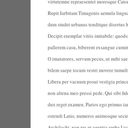
virtutemne repraesentet moresque Cato
Rupit Iarbitam Timagenis aemula lingu
dum studet urbanus tenditque disertus h
Decipit exemplar vitiis imitabile: quods
pallerem casu, biberent exsangue cumi
O imatatores, servum pecus, ut mihi sa
bilem saepe iocum vestri movere tumult
Libera per vacuum posui vestigia princ
non aliena meo pressi pede. Qui sibi fid
dux reget examen. Parios ego primus i
ostendi Latio, numeros animosque secu
Archilochi, non res et agentia verba L