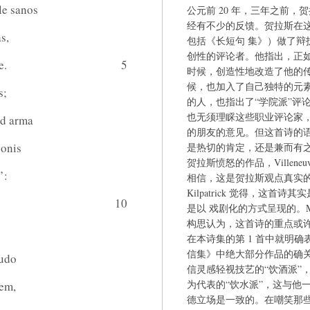
le sanos
公元前 20 年，三年之前
经有不少的反馈。贺拉斯在
s,
包括《长短句 集》）做了辩
创性的评论者。他指出，正
e.
5
时候，创造性地改造了他的
候，也加入了自己独特的元
s;
的人，也指出了“学院派”评
也无须理睬这些职业评论家
ad arma
的朋友的意见。但这首诗的语
bonis
是热切的肯定，还是兼而有之，学
贺拉斯愤怒的作品，Villene
’:
相信，这是贺拉斯观点真实
Kilpatrick 觉得，这首诗
10
是以 戏剧化的方式呈现的。M
构思认为，这首诗的重点或
在本诗集的第 1 首中就明确
信集》中绝大部分作品的确
nudo
信灵感轻视技艺的“饮酒派”
为代表的“饮水派”，这与他
nem,
德立场是一致的。在嘲笑那