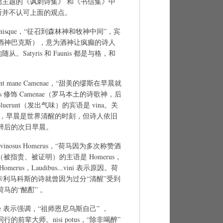
主题的《讽刺诗集》 和《书信集》中
斯并不认可上面的观点。
yris Faunisque，“征召到森林神和牧神中间”，宾
ber（酒神巴克斯），意为酒神让疯癫的诗人
Satyris 和 Faunis 都是与格，和
oluerunt mane Camenae，“甜美的缪斯在早晨就
s 修饰 Camenae（罗马本土的诗歌神，后
erunt（发出气味）的宾语是 vina。关
的解释是，早晨是世界清醒的时刻，但诗人依旧
 酒醉后的次日早晨。
 vini vinosus Homerus，“荷马因为多次称赞酒
ur（被指责、被证明）的主语是 Homerus，
merus，Laudibus...vini 表示原因。荷
，卡利马科斯的诗就曾因为过分“清醒”受到
马的“酩酊” 。
ter，ipse 表示强调，“祖师恩尼乌斯自己” ，
行的前辈大师。nisi potus，“除非喝醉”