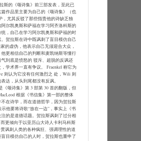
，贺拉斯的《颂诗集》前三部发表，至此已
这篇作品里主要为自己的《颂诗集》（也
护，尤其反驳了那些指责他的诗缺乏独
如阿尔凯奥斯和萨福在学习阿齐洛科斯的
传统，自己在学习阿尔凯奥斯和萨福的时
素。贺拉斯在诗中既讽刺了盲目模仿自己
论家的虚伪，他表示自己无须迎合大众，
，他更相信自己的判断和麦凯纳斯等懂行
气到底是愤怒的 驳斥、超脱的反讽还
术界一直有争议。 Fraenkel 称它为
uve 则认为它没有任何激烈之 处，Wili 则
的表达，从头到尾都没有反讽。
其实是《颂诗集》第 3 部第 30 首的翻版，但
acLeod 根据《书信集》第一部的整体
许不在诗学，而在道德哲学，因为贺拉斯
表示他要将诗歌“放在一边”，事实上《书
关注的是道德话题。贺拉斯讽刺了过分相
，而更倾向于以亚历山大诗人卡利马科斯
一贯讽刺人类的各种疯狂、强调理性的道
些盲目模仿自己的人时，贺拉斯也重申了