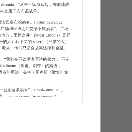
osiluit dicenda，“从来不纵身跃起，去歌咏战
题材是第二次布匿战争。
法官发布的谕令。Forum putealque
ccis，“我把广场和里博之井交给不饮酒者”。广场
方，里博之井（puteal Libonis）是罗
（干的人）和下文的 severis（严肃的人）
” 看来，他们只适合从事法律和金融。
e severis，“我剥夺不饮酒者写诗的权力”。不定
）作 adimam（拿走、剥夺）的宾语，
示不饮酒者的用法，参考卡图卢斯《歌集》第
，“我一发布这条谕令”，simul=simul ac，
 cessavere（=cessaverunt）
停止……”，宾语是下面的两个不定式。10b－
 关于饮酒的讨论，也可能影射当时有些人
下 面关于模仿的讨论也有关联。
re mero，“晚上为喝酒竞争” ，mero（主格