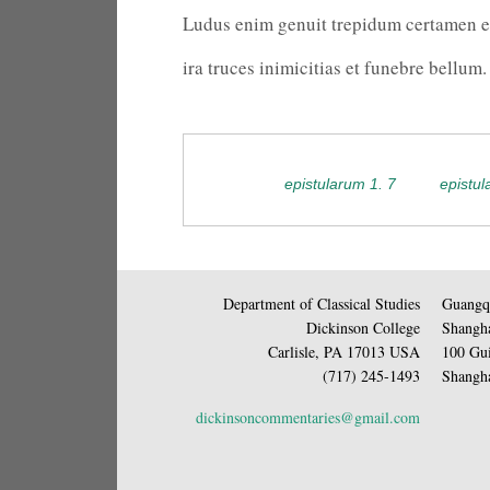
Ludus enim genuit trepidum certamen e
ira truces inimicitias et funebre bellum.
epistularum 1. 7
epistul
Department of Classical Studies
Guangqi
Dickinson College
Shangha
Carlisle, PA 17013 USA
100 Gui
(717) 245-1493
Shangha
dickinsoncommentaries@gmail.com