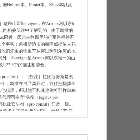
Holmes本、Pontet本、Klotz本以及
］这座山即Sanvigne，在Arroux河以东6
4.1的相关笺注中了解到的，由于凯撒的
-Arroux附近，因此去往那里的行军路程并不
这个事实：凯撒所追击的赫珥威提依人花
着他们笨重的辎重车从穿过阿剌尔河的地
；另外，Sanvigne是Arroux河以东唯一的山
及I.22.3中的描述相吻合。
ro praetore）：［任注］拉比厄努斯是凯
一个，凯撒在自己离开时，往往把指挥全
给他代理，所以他不和其他副将那样单称
代理司令官”头衔（legatus pro
行执政官头衔（pro consul）只差一级。
仅是凯撒手下最出色的将军，而且军阶最
aetore[副将代理司令官]所示的那样，冬天，当
斯将是代理的高卢总督、最高长官。参见