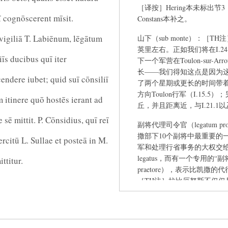
［译按］Hering本未标出节3，据
ī cognōscerent mīsit.
Constans本补之。
 vigiliā T. Labiēnum, lēgātum
山下（sub monte）：［TH注
英里左右。正如我们将在I.2
īs ducibus quī iter
下一个军营在Toulon-sur
长——我们得知这点是因为
dere iubet; quid suī cōnsiliī
了两个星期或更长的时间带
方向Toulon行军（I.15.5）
m itinere quō hostēs ierant ad
丘，并且距离近，与I.21.1以
ē mittit. P. Cōnsidius, quī reī
副将代理司令官（legatum p
撒部下10个副将中最重要的
ercitū L. Sullae et posteā in M.
军和处理行省事务的大权交
legatus，而有一个专用的“副将
ttitur.
praetore），表示比凯撒的代
［TH注］拉比厄努斯不仅
高。正如legatus pro pr
凯撒在意大利时，拉比厄努
I.54.2。［译按］从任译。