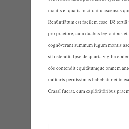
montis et quālis in circuitū ascēnsus qu
Renūntiātum est facilem esse. Dē tertiā
prō praetōre, cum duābus legiōnibus et i
cognōverant summum iugum montis ascen
sit ostendit. Ipse dē quartā vigiliā eōde
eōs contendit equitātumque omnem ante s
mīlitāris perītissimus habēbātur et in ex
Crassī fuerat, cum explōrātōribus praemi