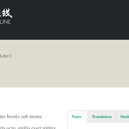
 Liber I
ctus hostēs sub monte
Notes
Translation
Medi
(active tab)
īs octo, quālis esset nātūra