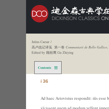
Julius Caesar /
高卢战记译笺 第一卷
Commentarii de Bello Gallico
,
Edited by 顾枝鹰 Gu Zhiying
Contents
i 36
Ad haec Ariovistus respondit: iūs esse be
vīcissent quem ad modum vellent imper