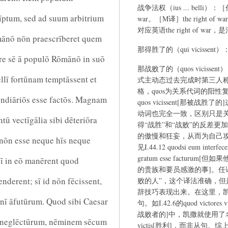
战争法权（ius ... belli）
īptum, sed ad suum arbitrium
war。［M译］the right o
对应英语the right of 
mānō nōn praescrīberet quem
那得胜了的（qui vicissent）：［
re sē ā populō Rōmānō in suō
那战败了的（quos vicissent
llī fortūnam temptāssent et
式主动态过去完成时第三人称
格，quos为关系代词的阳性复数宾
pendiāriōs esse factōs. Magnam
quos vicissent[那被
动词也完全一致，区别只是
tū vectīgālia sibi dēteriōra
得“战胜”和“战败”的反差
的傲慢和狂妄，从而为自己
 nōn esse neque hīs neque
见I.44.12 quodsi eum interfeceri
gratum esse factu
sī in eō manērent quod
的贵族和要员感激的事]。任
derent; sī id nōn fēcissent,
败的人”，这个译法准确，
辞技巧表现出来。在这里，
nī āfutūrum. Quod sibi Caesar
句。如I.42.6的quod victores 
战败者的]中，凯撒就使用了名词
n neglēctūrum, nēminem sēcum
victis[胜利]，而非从句