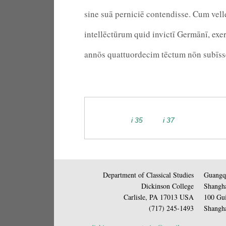
sine suā perniciē contendisse. Cum vell
intellēctūrum quid invictī Germānī, exerc
annōs quattuordecim tēctum nōn subīsse
i 35
i 37
Department of Classical Studies
Guangqi
Dickinson College
Shangha
Carlisle, PA 17013 USA
100 Gui
(717) 245-1493
Shangha