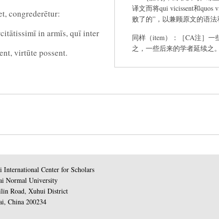
译文而将qui vicissent和qu
et, congrederētur:
败了的”，以兼顾原文的语法
itātissimī in armīs, quī inter
同样（item）：［CA注］一
之，一些后来的学者延续之。
nt, virtūte possent.
凯撒——那个因为自己的到
（magnam Caesarem iniuriam fac
deteriora faceret
助而克扣或威胁克扣一部分
拟式，因为从句qui ... fa
的到来，一些海都依人停止
做同样的事情。［CA注］
欧维斯图斯的说法，会使他
悖理地（iniuria）：［M译］wr
 International Center for Scholars
对他们而言将会少有作用（long
i Normal University
了他们的忙。［M译］would avai
lin Road, Xuhui District
far absent。［M注］直译则作would 
i, China 200234
them。［CA注］这是个