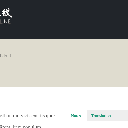
 Liber I
llī ut quī vīcissent iīs quōs
Notes
Translation
(active tab)
ārent. Item populum