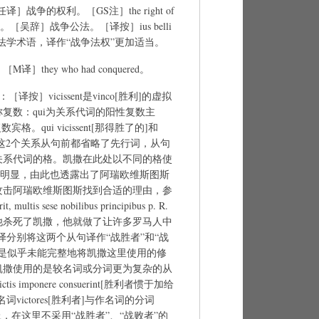
：［任译］战争的权利。［GS注］the right of
f war。［吴辞］战争公法。［译按］ius belli
war，是法学术语，译作“战争法权”更加适当。
M译］they who had conquered。
）：［译按］vicissent是vinco[胜利]的虚拟
复数：qui为关系代词的阳性复数主
格。qui vicissent[那得胜了的]和
战胜了的]这2个关系从句前都省略了先行词，从句
关系代词的格。凯撒在此处以不同的格使
更加明显，由此也透露出了阿瑞欧维斯图斯
攻击阿瑞欧维斯图斯找到合适的理由，参
t, multis sese nobilibus principibus p. R.
rum[但如果他杀死了凯撒，他就做了让许多罗马人中
译分别将这两个从句译作“战胜者”和“战
但是似乎未能完整地将凯撒这里使用的修
凯撒使用的是较名词或分词更为复杂的从
victis imponere consuerint[胜利者惯于加给
victores[胜利者]与作名词的分词
。综上，在这里不采用“战胜者”、“战败者”的