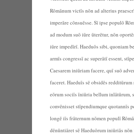
Rōmānum victīs nōn ad alterius praescr
imperāre cōnsuēsse. Sī ipse populō Rō
ad modum suō iūre ūterētur, nōn oportē
iūre impedīrī. Haeduōs sibi, quoniam be
armīs congressī ac superātī essent, stī
Caesarem iniūriam facere, quī suō adven
faceret. Haeduīs sē obsidēs redditūrum
eōrum sociīs īniūria bellum inlātūrum, 
convēnisset stīpendiumque quotannīs pen
longē iīs frāternum nōmen populī Rōmā
dēnūntiāret sē Haeduōrum iniūriās nō