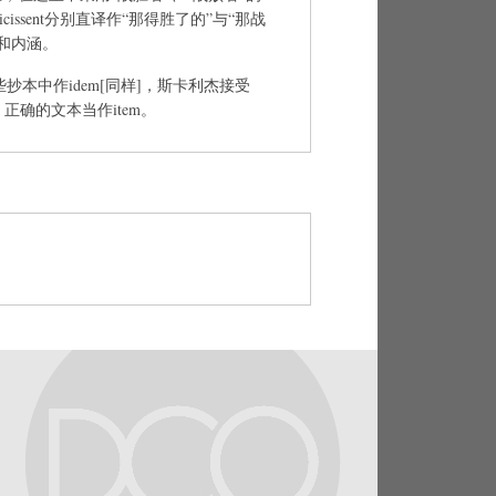
os vicissent分别直译作“那得胜了的”与“那战
和内涵。
些抄本中作idem[同样]，斯卡利杰接受
正确的文本当作item。
来使其税收减少的人——造成了大损失
ere, qui suo adventu vectigalia sibi
）：［TH注］我们可以推断，海都依人凭借凯撒的帮
赋税。就算是在直接陈述中这里也得用虚
ceret是用以表达原因的。［LS注］因为凯撒
向阿瑞欧维斯图斯进贡，并且还有人想要
凯撒要求送还人质，这一举动，根据阿瑞
减少获得忠诚上交的赋税之机会。
ongfully。
e his…afuturum）：［任译］绝帮不
l them naught。［GS注］would be
be far from being of any avail to
比喻——一个远的事物无法提供任何有效的