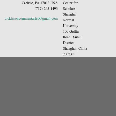
Carlisle, PA 17013 USA
Center for
(717) 245-1493
Scholars
Shanghai
dickinsoncommentaries@gmail.com
Normal
University
100 Guilin
Road, Xuhui
District
Shanghai, China
200234