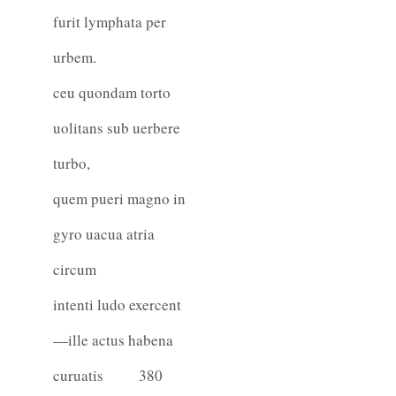
furit lymphata per
urbem.
ceu quondam torto
uolitans sub uerbere
turbo,
quem pueri magno in
gyro uacua atria
circum
intenti ludo exercent
—ille actus habena
curuatis
380