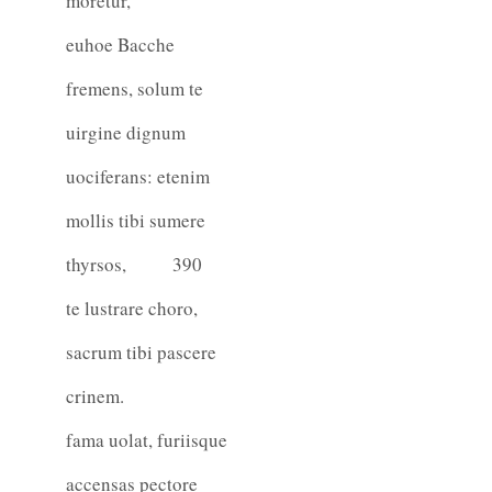
moretur,
euhoe Bacche
fremens, solum te
uirgine dignum
uociferans: etenim
mollis tibi sumere
thyrsos,
390
te lustrare choro,
sacrum tibi pascere
crinem.
fama uolat, furiisque
accensas pectore