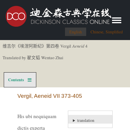
Toggle me
English
Chinese, Simplified
Aeneid
Vergil
4
维吉尔《
埃涅阿斯
纪
》第四卷
Translated by
Wentao Zhai
翟文
韬
Contents
Vergil, Aeneid VII 373-405
His ubi nequiquam
translation
dictis experta