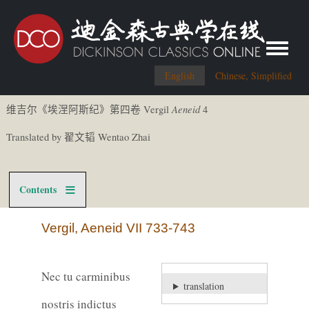
Toggle me
English
Chinese, Simplified
Aeneid
Vergil
4
维吉尔《
埃涅阿斯
纪
》第四卷
Translated by
Wentao Zhai
翟文
韬
Contents
Vergil, Aeneid VII 733-743
Nec tu carminibus
translation
nostris indictus