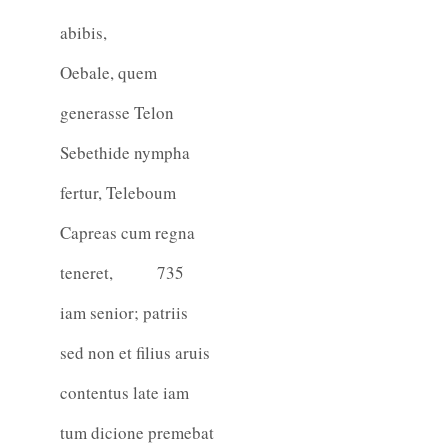
abibis,
Oebale, quem
generasse Telon
Sebethide nympha
fertur, Teleboum
Capreas cum regna
teneret,
735
iam senior; patriis
sed non et filius aruis
contentus late iam
tum dicione premebat