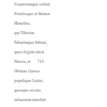
Casperiamque colunt
Forulosque et flumen
Himellae,
qui Tiberim
Fabarimque bibunt,
quos frigida misit
Nursia, et
715
Ortinae classes
populique Latini,
quosque secans
infaustum interluit