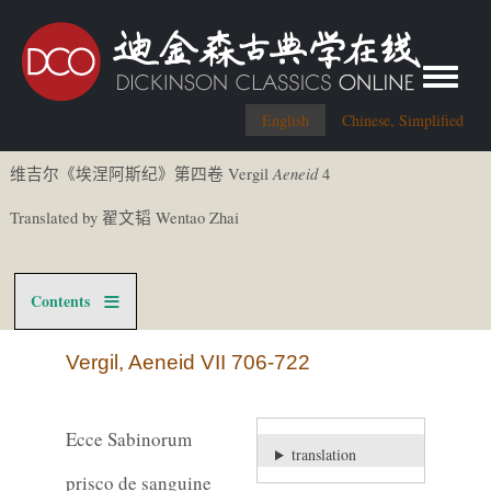
Toggle me
English
Chinese, Simplified
Aeneid
Vergil
4
维吉尔《
埃涅阿斯
纪
》第四卷
Translated by
Wentao Zhai
翟文
韬
Contents
Vergil, Aeneid VII 706-722
Ecce Sabinorum
translation
prisco de sanguine