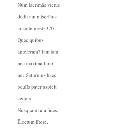
Num lacrimās victus
dedit aut miserātus
amantem est?
370
Quae quibus
anteferam? Iam iam
nec maxima Iūnō
nec Sāturnius haec
oculīs pater aspicit
aequīs.
Nusquam tūta fidēs.
Ēiectum lītore,