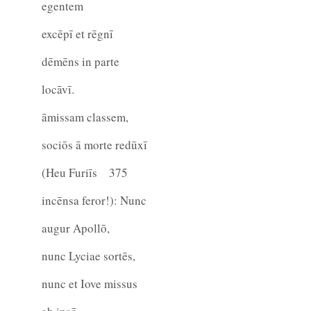
egentem
excēpī et rēgnī
dēmēns in parte
locāvī.
āmissam classem,
sociōs ā morte redūxī
(Heu Furiīs
375
incēnsa feror!): Nunc
augur Apollō,
nunc Lyciae sortēs,
nunc et Iove missus