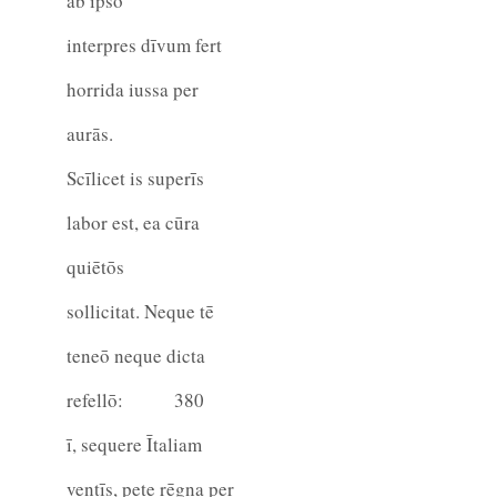
ab ipsō
interpres dīvum fert
horrida iussa per
aurās.
Scīlicet is superīs
labor est, ea cūra
quiētōs
sollicitat. Neque tē
teneō neque dicta
refellō:
380
ī, sequere Ītaliam
ventīs, pete rēgna per