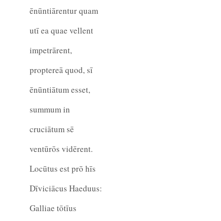
ēnūntiārentur quam
utī ea quae vellent
impetrārent,
proptereā quod, sī
ēnūntiātum esset,
summum in
cruciātum sē
ventūrōs vidērent.
Locūtus est prō hīs
Dīviciācus Haeduus:
Galliae tōtīus