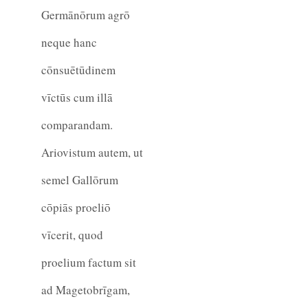
Germānōrum agrō
neque hanc
cōnsuētūdinem
vīctūs cum illā
comparandam.
Ariovistum autem, ut
semel Gallōrum
cōpiās proeliō
vīcerit, quod
proelium factum sit
ad Magetobrīgam,