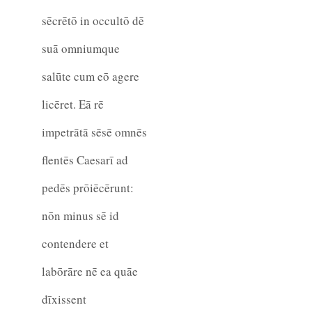
sēcrētō in occultō dē
suā omniumque
salūte cum eō agere
licēret. Eā rē
impetrātā sēsē omnēs
flentēs Caesarī ad
pedēs prōiēcērunt:
nōn minus sē id
contendere et
labōrāre nē ea quāe
dīxissent