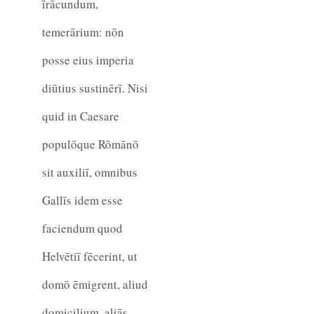
īrācundum,
temerārium: nōn
posse eius imperia
diūtius sustinērī. Nisi
quid in Caesare
populōque Rōmānō
sit auxiliī, omnibus
Gallīs idem esse
faciendum quod
Helvētiī fēcerint, ut
domō ēmigrent, aliud
domicilium, aliās