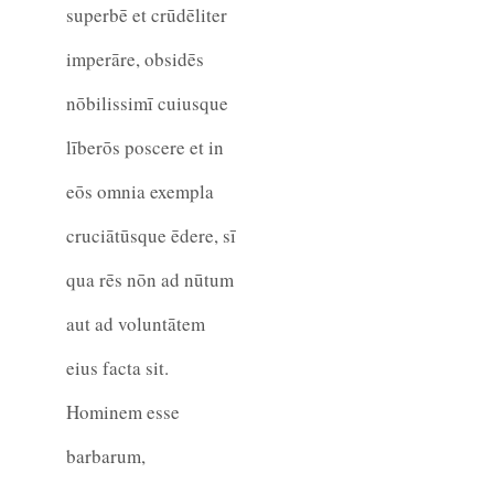
superbē et crūdēliter
imperāre, obsidēs
nōbilissimī cuiusque
līberōs poscere et in
eōs omnia exempla
cruciātūsque ēdere, sī
qua rēs nōn ad nūtum
aut ad voluntātem
eius facta sit.
Hominem esse
barbarum,