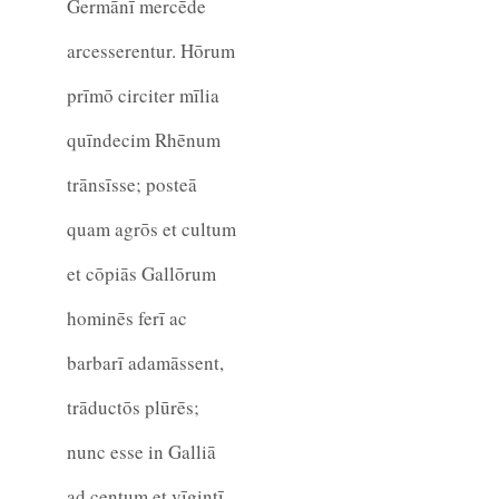
Germānī mercēde
arcesserentur. Hōrum
prīmō circiter mīlia
quīndecim Rhēnum
trānsīsse; posteā
quam agrōs et cultum
et cōpiās Gallōrum
hominēs ferī ac
barbarī adamāssent,
trāductōs plūrēs;
nunc esse in Galliā
ad centum et vīgintī