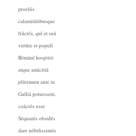
proeliīs
calamitātibusque
frāctōs, quī et suā
virtūte et populī
Rōmānī hospitiō
atque amīcitiā
plūrimum ante in
Galliā potuissent,
coāctōs esse
Sēquanīs obsidēs
dare nōbilissimōs