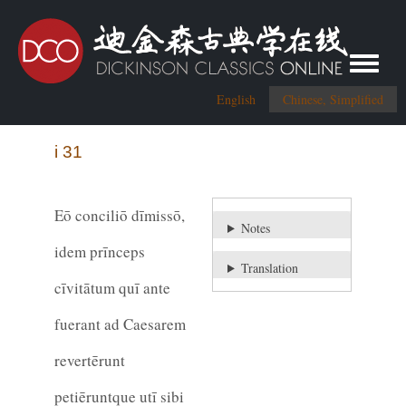
Toggle me
English
Chinese, Simplified
i 31
Eō conciliō dīmissō,
Notes
idem prīnceps
Translation
cīvitātum quī ante
fuerant ad Caesarem
revertērunt
petiēruntque utī sibi