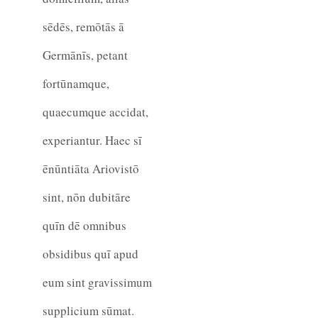
sēdēs, remōtās ā
Germānīs, petant
fortūnamque,
quaecumque accidat,
experiantur. Haec sī
ēnūntiāta Ariovistō
sint, nōn dubitāre
quīn dē omnibus
obsidibus quī apud
eum sint gravissimum
supplicium sūmat.