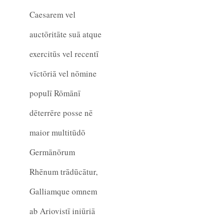
Caesarem vel
auctōritāte suā atque
exercitūs vel recentī
vīctōriā vel nōmine
populī Rōmānī
dēterrēre posse nē
maior multitūdō
Germānōrum
Rhēnum trādūcātur,
Galliamque omnem
ab Ariovistī iniūriā