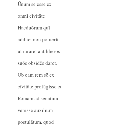
Ūnum sē esse ex
omnī cīvitāte
Haeduōrum quī
addūcī nōn potuerit
ut iūrāret aut līberōs
suōs obsidēs daret.
Ob eam rem sē ex
cīvitāte profūgisse et
Rōmam ad senātum
vēnisse auxilium
postulātum, quod