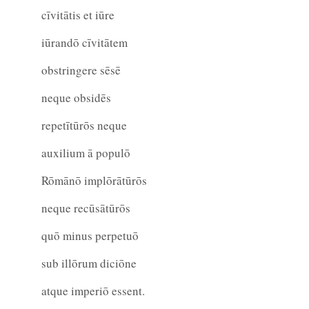
cīvitātis et iūre
iūrandō cīvitātem
obstringere sēsē
neque obsidēs
repetītūrōs neque
auxilium ā populō
Rōmānō implōrātūrōs
neque recūsātūrōs
quō minus perpetuō
sub illōrum diciōne
atque imperiō essent.