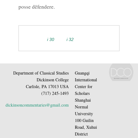
posse dēfendere.
i 30
i 32
Department of Classical Studies
Guangqi
Dickinson College
International
Carlisle, PA 17013 USA
Center for
(717) 245-1493
Scholars
Shanghai
dickinsoncommentaries@gmail.com
Normal
University
100 Guilin
Road, Xuhui
District