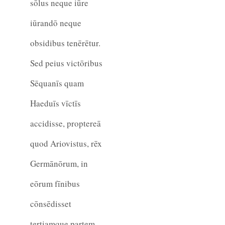
sōlus neque iūre
iūrandō neque
obsidibus tenērētur.
Sed peius victōribus
Sēquanīs quam
Haeduīs vīctīs
accidisse, proptereā
quod Ariovistus, rēx
Germānōrum, in
eōrum fīnibus
cōnsēdisset
tertiamque partem