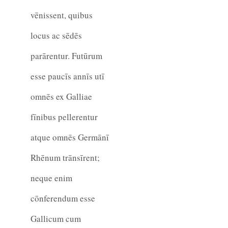
vēnissent, quibus
locus ac sēdēs
parārentur. Futūrum
esse paucīs annīs utī
omnēs ex Galliae
fīnibus pellerentur
atque omnēs Germānī
Rhēnum trānsīrent;
neque enim
cōnferendum esse
Gallicum cum