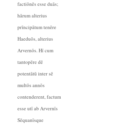
factiōnēs esse duās;
hārum alterius
prīncipātum tenēre
Haeduōs, alterius
Arvernōs. Hī cum
tantopēre dē
potentātū inter sē
multōs annōs
contenderent, factum
esse utī ab Arvernīs
Sēquanīsque