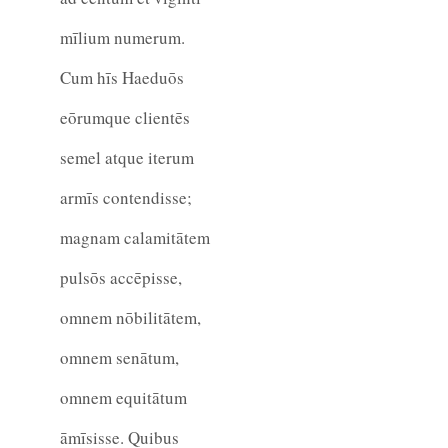
mīlium numerum.
Cum hīs Haeduōs
eōrumque clientēs
semel atque iterum
armīs contendisse;
magnam calamitātem
pulsōs accēpisse,
omnem nōbilitātem,
omnem senātum,
omnem equitātum
āmīsisse. Quibus