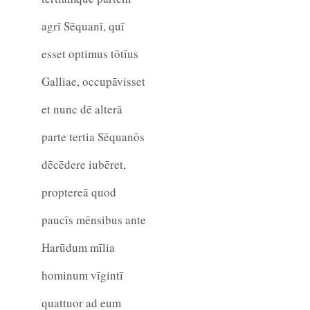
agrī Sēquanī, quī
esset optimus tōtīus
Galliae, occupāvisset
et nunc dē alterā
parte tertia Sēquanōs
dēcēdere iubēret,
proptereā quod
paucīs mēnsibus ante
Harūdum mīlia
hominum vīgintī
quattuor ad eum