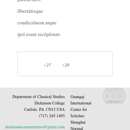
lībertātisque
condiciōnem atque
ipsī erant recēpērunt.
i 27
i 29
Department of Classical Studies
Guangqi
Dickinson College
International
Carlisle, PA 17013 USA
Center for
(717) 245-1493
Scholars
Shanghai
dickinsoncommentaries@gmail.com
Normal