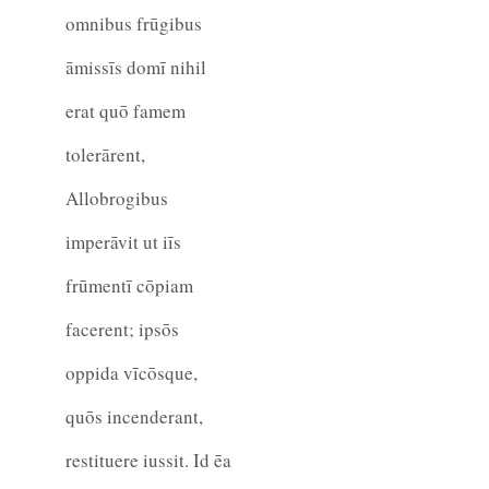
omnibus frūgibus
āmissīs domī nihil
erat quō famem
tolerārent,
Allobrogibus
imperāvit ut iīs
frūmentī cōpiam
facerent; ipsōs
oppida vīcōsque,
quōs incenderant,
restituere iussit. Id ēa