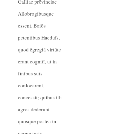
Galliae prōvinciae
Allobrogibusque
essent. Boiōs
petentibus Haeduīs,
quod ēgregiā virtūte
erant cognitī, ut in
fīnibus suīs
conlocārent,
concessit; quibus illī
agrōs dedērunt
quōsque posteā in
parem iūris