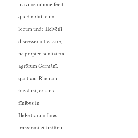
māximē ratiōne fēcit,
quod nōluit eum
locum unde Helvētiī
discesserant vacāre,
nē propter bonitātem
agrōrum Germānī,
quī trāns Rhēnum
incolunt, ex suīs
fīnibus in
Helvētiōrum fīnēs
trānsīrent et fīnitimī