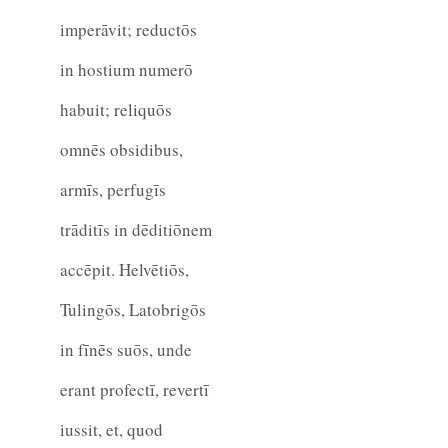
imperāvit; reductōs
in hostium numerō
habuit; reliquōs
omnēs obsidibus,
armīs, perfugīs
trāditīs in dēditiōnem
accēpit. Helvētiōs,
Tulingōs, Latobrigōs
in fīnēs suōs, unde
erant profectī, revertī
iussit, et, quod