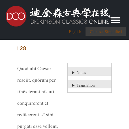
Toggle me
English
Chinese, Simplified
i 28
Quod ubi Caesar
Notes
resciit, quōrum per
Translation
fīnēs ierant hīs utī
conquīrerent et
redūcerent, sī sibi
pūrgātī esse vellent,