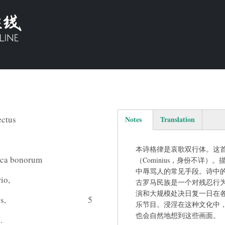
ectus
Notes
Translation
（活动标签）
本诗格律是哀歌双行体。这
ica bonorum
（Cominius，身份不详
中辱骂人的常见手段。诗中
io,
古罗马民族是一个对残忍行
演和大规模处决日复一日在
s,
5
乐节目。浸淫在这种文化中
也会自然地想到这些画面。
.