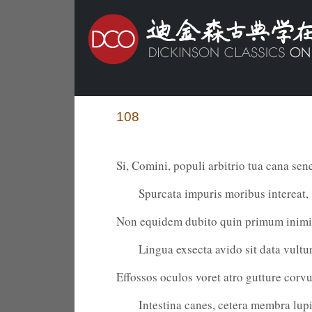
108
Si, Comini, populi arbitrio tua cana sen
Spurcata impuris moribus intereat,
Non equidem dubito quin primum inim
Lingua exsecta avido sit data vultur
Effossos oculos voret atro gutture corvu
Intestina canes, cetera membra lupi