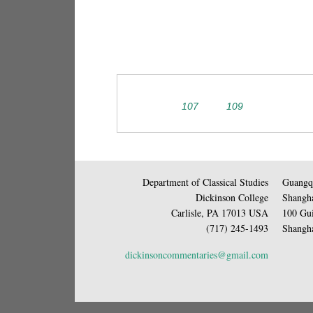
107
109
Department of Classical Studies
Guangqi
Dickinson College
Shangha
Carlisle, PA 17013 USA
100 Gui
(717) 245-1493
Shangha
dickinsoncommentaries@gmail.com