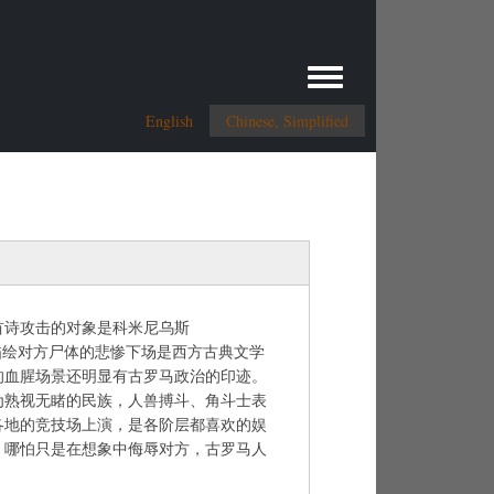
Toggle menu
English
Chinese, Simplified
首诗攻击的对象是科米尼乌斯
）。描绘对方尸体的悲惨下场是西方古典文学
的血腥场景还明显有古罗马政治的印迹。
为熟视无睹的民族，人兽搏斗、角斗士表
各地的竞技场上演，是各阶层都喜欢的娱
，哪怕只是在想象中侮辱对方，古罗马人