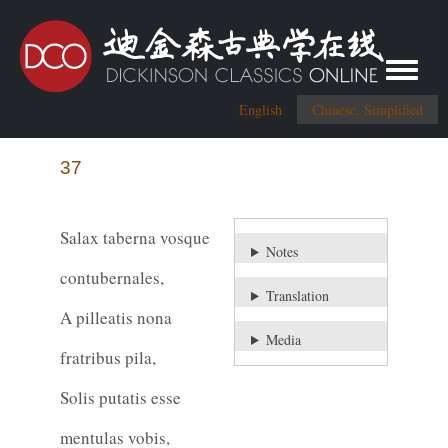
Toggle me
English
Chinese, Simplified
37
Salax taberna vosque
Notes
contubernales,
Translation
A pilleatis nona
Media
fratribus pila,
Solis putatis esse
mentulas vobis,