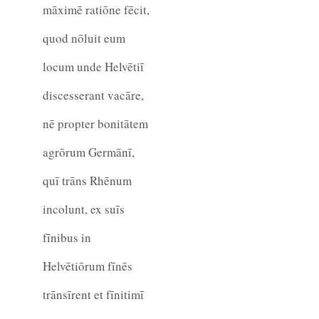
māximē ratiōne fēcit,
quod nōluit eum
locum unde Helvētiī
discesserant vacāre,
nē propter bonitātem
agrōrum Germānī,
quī trāns Rhēnum
incolunt, ex suīs
fīnibus in
Helvētiōrum fīnēs
trānsīrent et fīnitimī