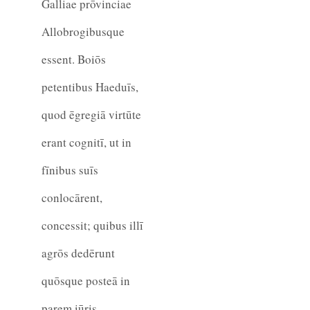
Galliae prōvinciae
Allobrogibusque
essent. Boiōs
petentibus Haeduīs,
quod ēgregiā virtūte
erant cognitī, ut in
fīnibus suīs
conlocārent,
concessit; quibus illī
agrōs dedērunt
quōsque posteā in
parem iūris