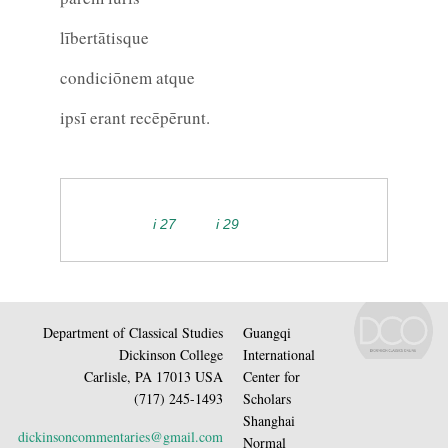
lībertātisque
condiciōnem atque
ipsī erant recēpērunt.
i 27
i 29
Department of Classical Studies
Guangqi
Dickinson College
International
Carlisle, PA 17013 USA
Center for
(717) 245-1493
Scholars
Shanghai
dickinsoncommentaries@gmail.com
Normal