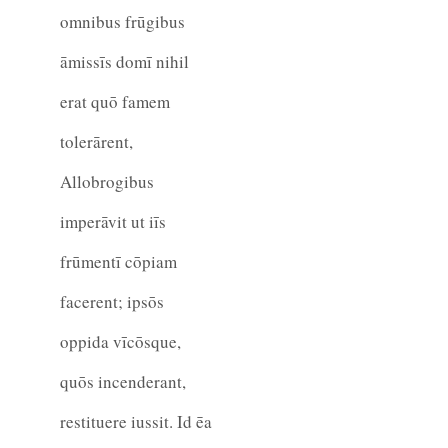
omnibus frūgibus
āmissīs domī nihil
erat quō famem
tolerārent,
Allobrogibus
imperāvit ut iīs
frūmentī cōpiam
facerent; ipsōs
oppida vīcōsque,
quōs incenderant,
restituere iussit. Id ēa