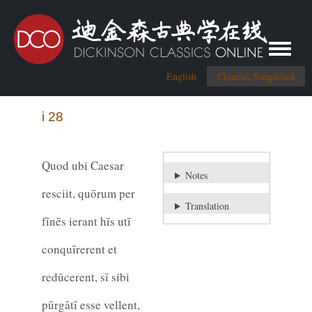
Toggle me
English
Chinese, Simplified
i 28
Quod ubi Caesar
Notes
resciit, quōrum per
Translation
fīnēs ierant hīs utī
conquīrerent et
redūcerent, sī sibi
pūrgātī esse vellent,