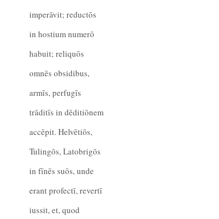
imperāvit; reductōs
in hostium numerō
habuit; reliquōs
omnēs obsidibus,
armīs, perfugīs
trāditīs in dēditiōnem
accēpit. Helvētiōs,
Tulingōs, Latobrigōs
in fīnēs suōs, unde
erant profectī, revertī
iussit, et, quod