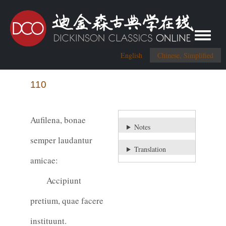
Toggle me
English
Chinese, Simplified
110
Aufilena, bonae
Notes
semper laudantur
Translation
amicae:
Accipiunt
pretium, quae facere
instituunt.